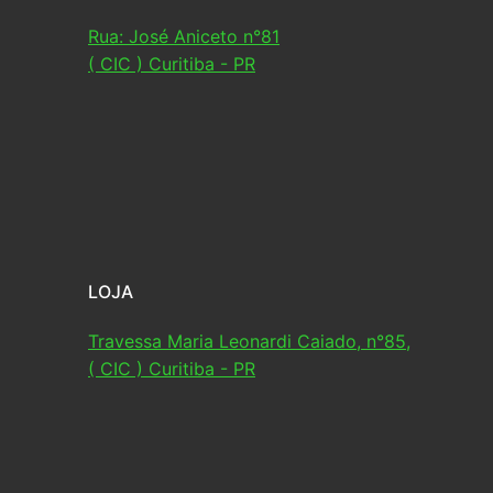
Rua: José Aniceto n°81
( CIC ) Curitiba - PR
LOJA
Travessa Maria Leonardi Caiado, n°85,
( CIC ) Curitiba - PR